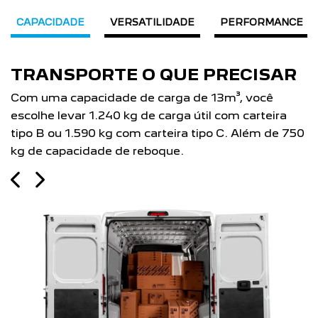
CAPACIDADE
VERSATILIDADE
PERFORMANCE
TRANSPORTE O QUE PRECISAR
Com uma capacidade de carga de 13m³, você
I
escolhe levar 1.240 kg de carga útil com carteira
c
tipo B ou 1.590 kg com carteira tipo C. Além de 750
v
kg de capacidade de reboque.
T
1
Previous
Next