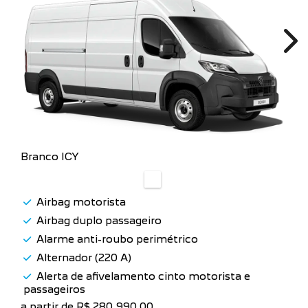
Ne
Branco ICY
Airbag motorista
Airbag duplo passageiro
Alarme anti-roubo perimétrico
Alternador (220 A)
Alerta de afivelamento cinto motorista e
passageiros
a partir de R$ 280.990,00