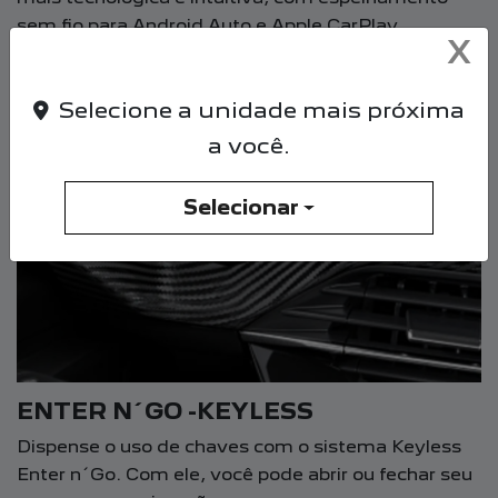
sem fio para Android Auto e Apple CarPlay.
X
Selecione a unidade mais próxima
a você.
Selecionar
ENTER N´GO -KEYLESS
Dispense o uso de chaves com o sistema Keyless
Enter n´Go. Com ele, você pode abrir ou fechar seu