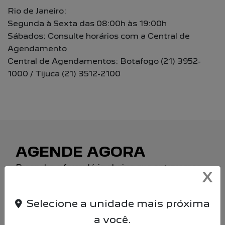
Rio de Janeiro:
Segunda à Sexta das 08:00h às 19:00h
Sábados: Consulte horários com a Central de
Agendamento
Central de Agendamentos: Botafogo (21) 3952-
1000 / Tijuca (21) 3512-2100
AGENDE AGORA
Preencha o formulário abaixo que entraremos
X
em contato com você.
Selecione a unidade mais próxima
a você.